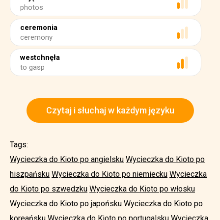
photos
ceremonia
ceremony
westchnęła
to gasp
Czytaj i słuchaj w każdym języku
Tags:
Wycieczka do Kioto po angielsku
Wycieczka do Kioto po
hiszpańsku
Wycieczka do Kioto po niemiecku
Wycieczka
do Kioto po szwedzku
Wycieczka do Kioto po włosku
Wycieczka do Kioto po japońsku
Wycieczka do Kioto po
koreańsku
Wycieczka do Kioto po portugalsku
Wycieczka