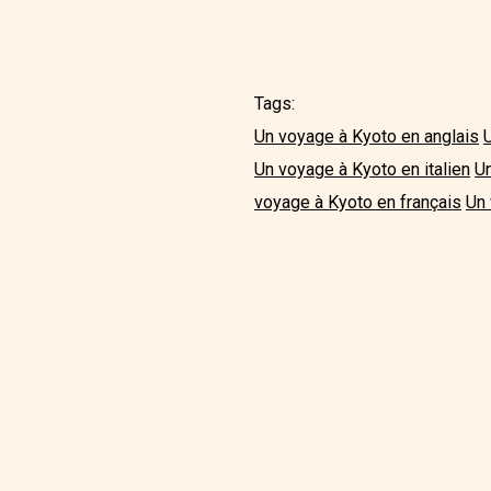
Tags:
Un voyage à Kyoto en anglais
Un voyage à Kyoto en italien
Un
voyage à Kyoto en français
Un 