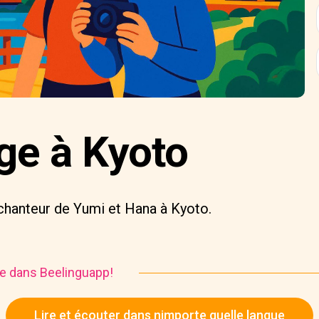
ge à Kyoto
hanteur de Yumi et Hana à Kyoto.
ire dans Beelinguapp!
Lire et écouter dans nimporte quelle langue