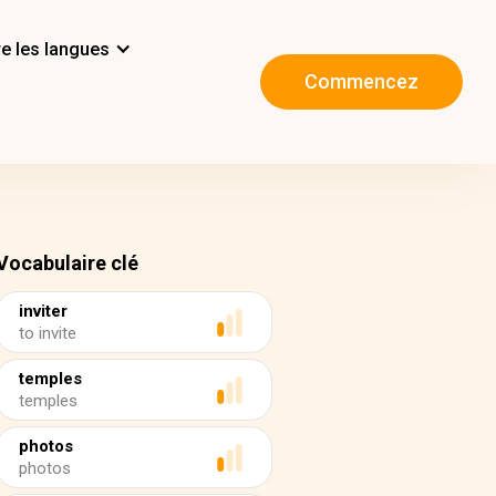
e les langues
Commencez
Vocabulaire clé
inviter
to invite
temples
temples
photos
photos