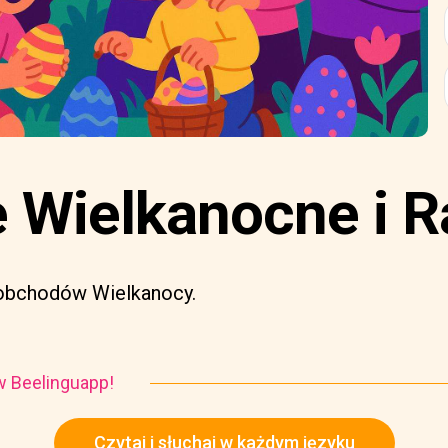
e Wielkanocne i 
e obchodów Wielkanocy.
i w Beelinguapp!
Czytaj i słuchaj w każdym języku