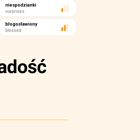
niespodzianki
surprises
błogosławiony
blessed
Radość