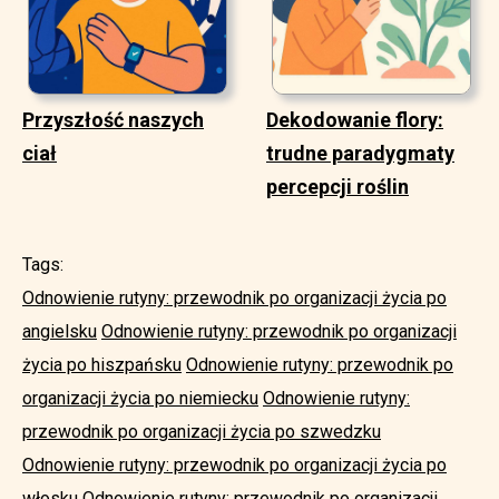
Przyszłość naszych
Dekodowanie flory:
ciał
trudne paradygmaty
percepcji roślin
Tags:
Odnowienie rutyny: przewodnik po organizacji życia po
angielsku
Odnowienie rutyny: przewodnik po organizacji
życia po hiszpańsku
Odnowienie rutyny: przewodnik po
organizacji życia po niemiecku
Odnowienie rutyny:
przewodnik po organizacji życia po szwedzku
Odnowienie rutyny: przewodnik po organizacji życia po
włosku
Odnowienie rutyny: przewodnik po organizacji