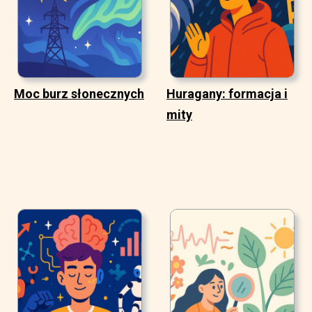
Moc burz słonecznych
Huragany: formacja i
mity