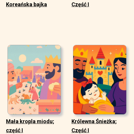
Koreańska bajka
Część I
Mała kropla miodu;
Królewna Śnieżka;
część I
Część I