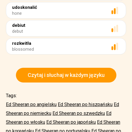
udoskonalić
hone
debiut
debut
rozkwitła
blossomed
Czytaj i słuchaj w każdym języku
Tags:
Ed Sheeran po angielsku
Ed Sheeran po hiszpańsku
Ed
Sheeran po niemiecku
Ed Sheeran po szwedzku
Ed
Sheeran po włosku
Ed Sheeran po japońsku
Ed Sheeran
po koreańsku
Ed Sheeran po portugalsku
Ed Sheeran po