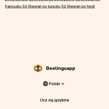
francusku
Ed Sheeran po turecku
Ed Sheeran po hindi
Beelinguapp
Polski
Ucz się języków