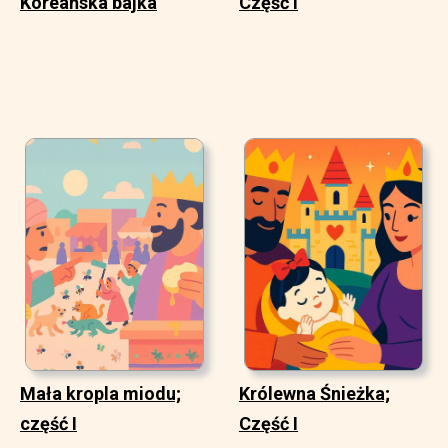
Koreańska bajka
Część I
Mała kropla miodu;
Królewna Śnieżka;
część I
Część I