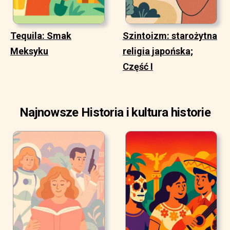
Tequila: Smak
Szintoizm: starożytna
Meksyku
religia japońska;
Część I
Najnowsze Historia i kultura historie