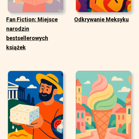
Fan Fiction: Miejsce
Odkrywanie Meksyku
narodzin
bestsellerowych
książek