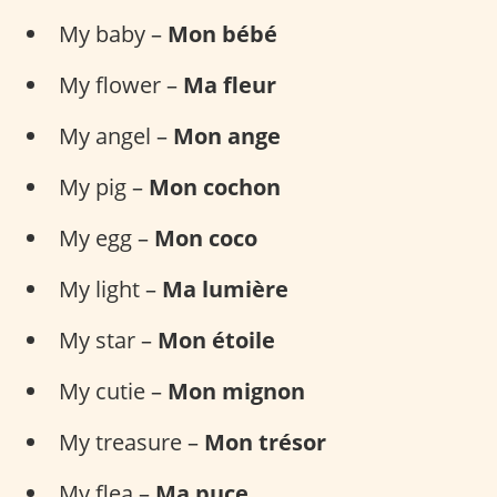
My baby –
Mon bébé
My flower –
Ma fleur
My angel –
Mon ange
My pig –
Mon cochon
My egg –
Mon coco
My light –
Ma lumière
My star –
Mon étoile
My cutie –
Mon mignon
My treasure –
Mon trésor
My flea –
Ma puce