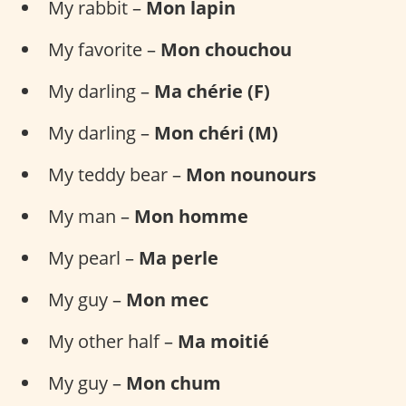
My rabbit –
Mon lapin
My favorite –
Mon chouchou
My darling –
Ma chérie (F)
My darling –
Mon chéri (M)
My teddy bear –
Mon nounours
My man –
Mon homme
My pearl –
Ma perle
My guy –
Mon mec
My other half –
Ma moitié
My guy –
Mon chum