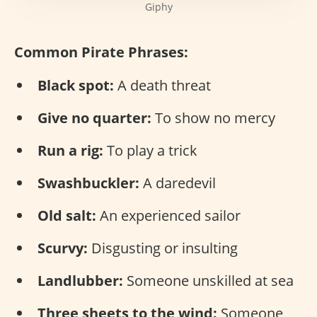
Giphy
Common Pirate Phrases:
Black spot:
A death threat
Give no quarter:
To show no mercy
Run a rig:
To play a trick
Swashbuckler:
A daredevil
Old salt:
An experienced sailor
Scurvy:
Disgusting or insulting
Landlubber:
Someone unskilled at sea
Three sheets to the wind:
Someone