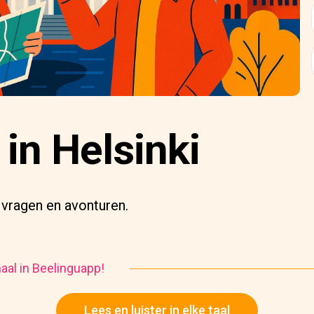
in Helsinki
 vragen en avonturen.
haal in Beelinguapp!
Lees en luister in elke taal