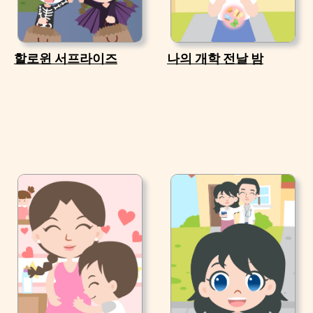
할로윈 서프라이즈
나의 개학 전날 밤