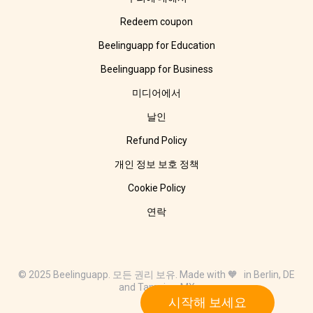
Redeem coupon
Beelinguapp for Education
Beelinguapp for Business
미디어에서
날인
Refund Policy
개인 정보 보호 정책
Cookie Policy
연락
© 2025 Beelinguapp. 모든 권리 보유. Made with 🧡 in Berlin, DE
and Tampico, MX
시작해 보세요