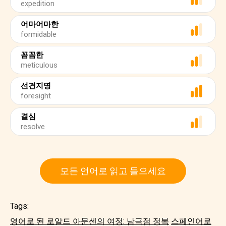
expedition
어마어마한
formidable
꼼꼼한
meticulous
선견지명
foresight
결심
resolve
모든 언어로 읽고 들으세요
Tags:
영어로 된 로알드 아문센의 여정: 남극점 정복
스페인어로