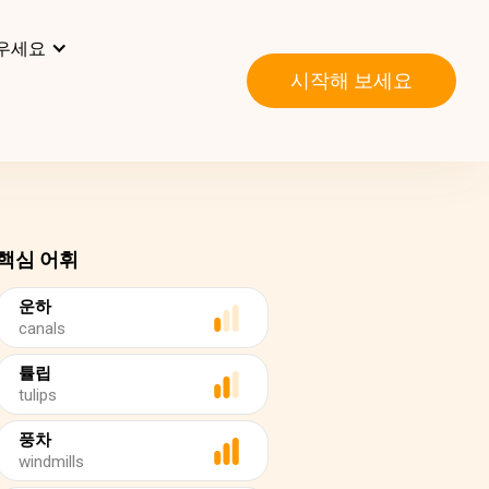
우세요
시작해 보세요
핵심 어휘
운하
canals
튤립
tulips
풍차
windmills