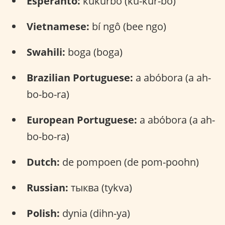
Esperanto:
kukurbo (ku-kur-bo)
Vietnamese:
bí ngô (bee ngo)
Swahili:
boga (boga)
Brazilian Portuguese:
a abóbora (a ah-
bo-bo-ra)
European Portuguese:
a abóbora (a ah-
bo-bo-ra)
Dutch:
de pompoen (de pom-poohn)
Russian:
тыква (tykva)
Polish:
dynia (dihn-ya)