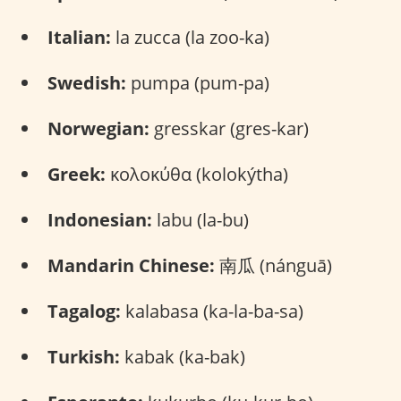
Italian:
la zucca (la zoo-ka)
Swedish:
pumpa (pum-pa)
Norwegian:
gresskar (gres-kar)
Greek:
κολοκύθα (kolokýtha)
Indonesian:
labu (la-bu)
Mandarin Chinese:
南瓜 (nánguā)
Tagalog:
kalabasa (ka-la-ba-sa)
Turkish:
kabak (ka-bak)