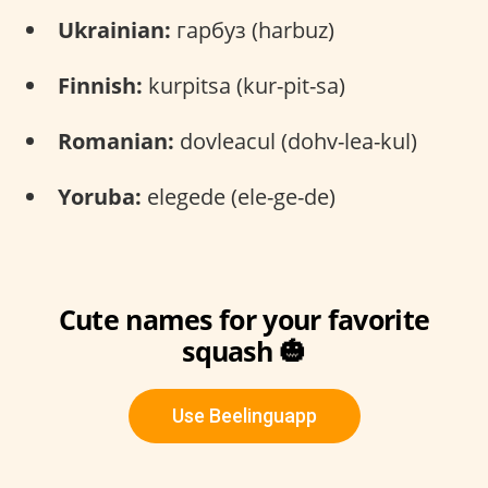
Ukrainian:
гарбуз (harbuz)
Finnish:
kurpitsa (kur-pit-sa)
Romanian:
dovleacul (dohv-lea-kul)
Yoruba:
elegede (ele-ge-de)
Cute names for your favorite
squash 🎃
Use Beelinguapp