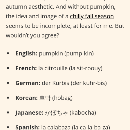
autumn aesthetic. And without pumpkin,
the idea and image of a
chilly fall season
seems to be incomplete, at least for me. But
wouldn’t you agree?
English:
pumpkin (pump-kin)
French:
la citrouille (la sit-roouy)
German:
der Kürbis (der kühr-bis)
Korean:
호박 (hobag)
Japanese:
かぼちゃ (kabocha)
Spanish:
la calabaza (la ca-la-ba-za)