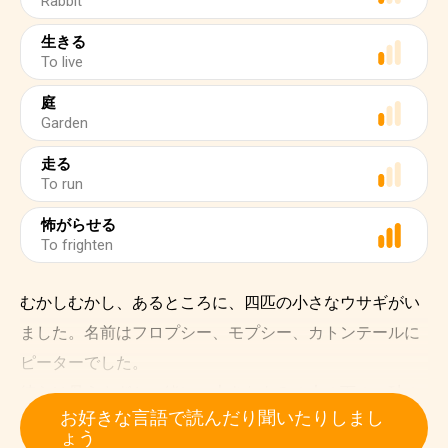
Rabbit
生きる
To live
庭
Garden
走る
To run
怖がらせる
To frighten
むかしむかし、あるところに、四匹の小さなウサギがい
ました。名前はフロプシー、モプシー、カトンテールに
ピーターでした。
彼らは母うさぎと一緒に、大きなもみの木の下の、砂の
お好きな言語で読んだり聞いたりしまし
穴の中に住んでいました。
ょう