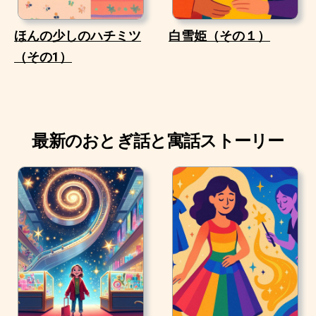
ほんの少しのハチミツ
白雪姫（その１）
（その1）
最新のおとぎ話と寓話ストーリー