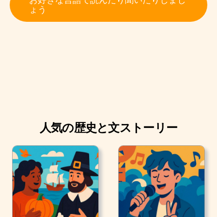
た。 この試合は、イングランドがリードした3点目のゴ
ょう
ールが物議を醸したことで記憶に残っています。
人気の歴史と文ストーリー