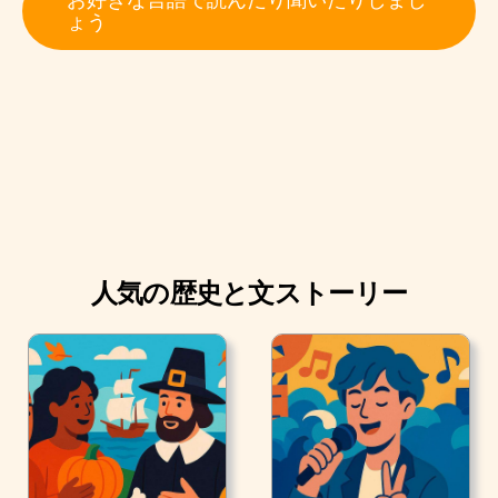
クララ・シューマン：隠された音楽 クララ・シューマン
ょう
という名前を聞いたことがありますか？ もしあなたがピ
アニストだったら、きっと聞いたことがあるでしょう。
クララ・シューマンは（クララ・ウィーク）はピアニス
トで作曲家でした。 彼女は神童と呼ばれていました。
13歳の時点で、彼女は父親に連れられてコンサートツア
ーに回っていました。 クララはピアノだけでなく、 歌、
バイオリン、楽器具の使用、楽譜の読み方、対位法、作
曲の勉強もしました。 1835年までには、ヨーロッパでは
人気の歴史と文ストーリー
名が知られ、ゲーテ、メンデルスゾーン、ショパン、そ
してもちろんロバート・シューマンに称賛されていまし
た。