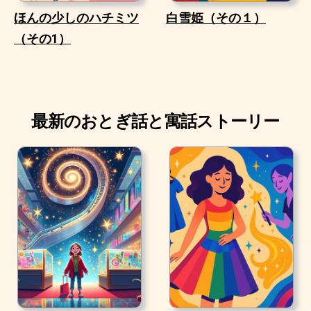
ほんの少しのハチミツ
白雪姫（その１）
（その1）
最新のおとぎ話と寓話ストーリー