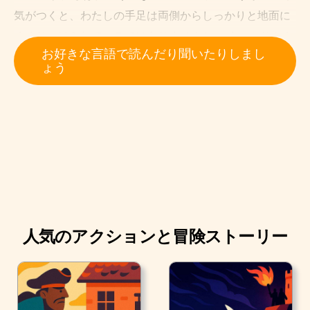
気がつくと、わたしの手足は両側からしっかりと地面に
くくりつけられているではありませんか。 すっかりふさ
お好きな言語で読んだり聞いたりしまし
ふさと長く伸びていた髪も、同じように地面にくくりつ
ょう
けてあります。 そればかりか、脇の下から太腿にかけ
て、身体にも細い紐が何本か左右に渡されているのが感
じられました。 わたしは真上を見ることしか出来ません
でした。 太陽はいよいよまばゆく照りつけはじめ、目が
痛くてたまりません。
人気のアクションと冒険ストーリー