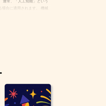
 通常、「人工知能」という
場合に適用されます。 機械
外されます。 例えば、光学
されなくなりました。
ー