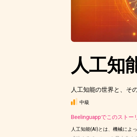
人工知
人工知能の世界と、そ
中級
Beelinguappでこの
人工知能(AI)とは、機械に