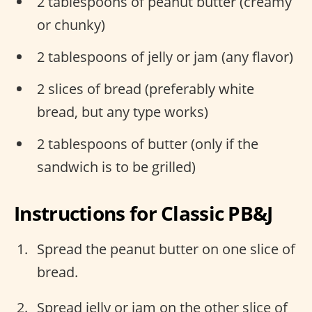
2 tablespoons of peanut butter (creamy
or chunky)
2 tablespoons of jelly or jam (any flavor)
2 slices of bread (preferably white
bread, but any type works)
2 tablespoons of butter (only if the
sandwich is to be grilled)
Instructions for Classic PB&J
Spread the peanut butter on one slice of
bread.
Spread jelly or jam on the other slice of