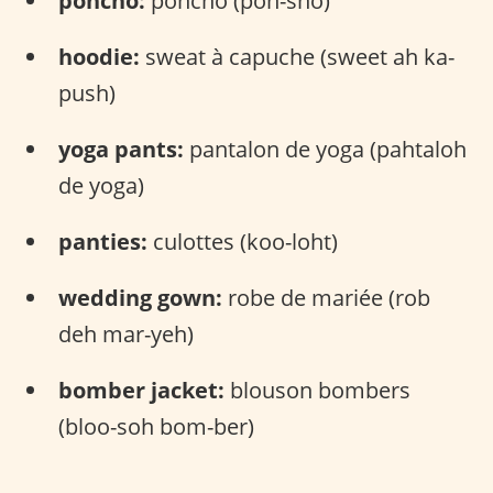
poncho:
poncho (pon-sho)
hoodie:
sweat à capuche (sweet ah ka-
push)
yoga pants:
pantalon de yoga (pahtaloh
de yoga)
panties:
culottes (koo-loht)
wedding gown:
robe de mariée (rob
deh mar-yeh)
bomber jacket:
blouson bombers
(bloo-soh bom-ber)