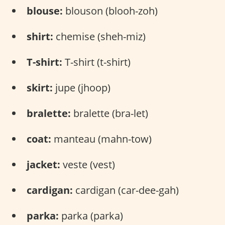
blouse:
blouson (blooh-zoh)
shirt:
chemise (sheh-miz)
T-shirt:
T-shirt (t-shirt)
skirt:
jupe (jhoop)
bralette:
bralette (bra-let)
coat:
manteau (mahn-tow)
jacket:
veste (vest)
cardigan:
cardigan (car-dee-gah)
parka:
parka (parka)