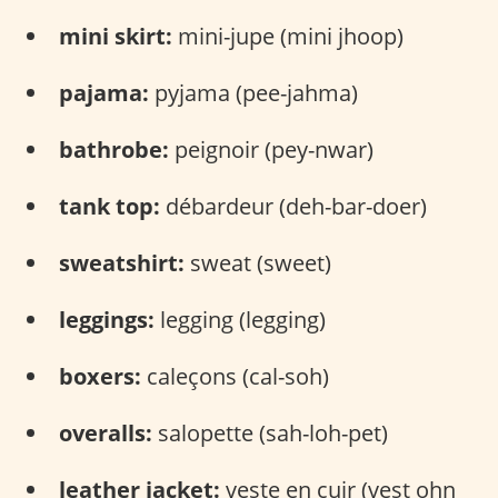
mini skirt:
mini-jupe (mini jhoop)
pajama:
pyjama (pee-jahma)
bathrobe:
peignoir (pey-nwar)
tank top:
débardeur (deh-bar-doer)
sweatshirt:
sweat (sweet)
leggings:
legging (legging)
boxers:
caleçons (cal-soh)
overalls:
salopette (sah-loh-pet)
leather jacket:
veste en cuir (vest ohn