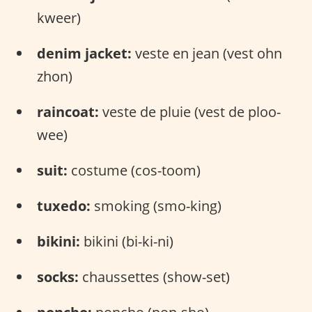
kweer)
denim jacket:
veste en jean (vest ohn
zhon)
raincoat:
veste de pluie (vest de ploo-
wee)
suit:
costume (cos-toom)
tuxedo:
smoking (smo-king)
bikini:
bikini (bi-ki-ni)
socks:
chaussettes (show-set)