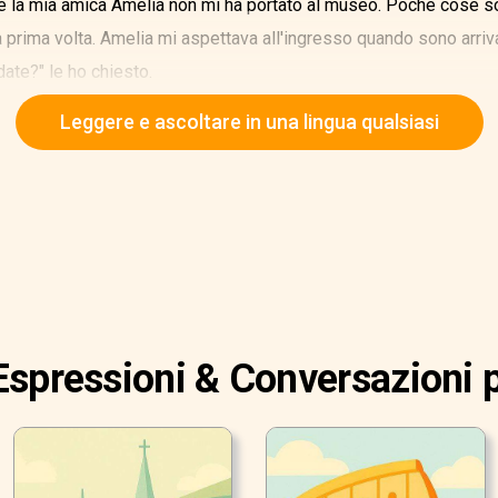
é la mia amica Amelia non mi ha portato al museo. Poche cose so
 prima volta. Amelia mi aspettava all'ingresso quando sono arriv
date?" le ho chiesto.
Leggere e ascoltare in una lingua qualsiasi
Espressioni & Conversazioni 