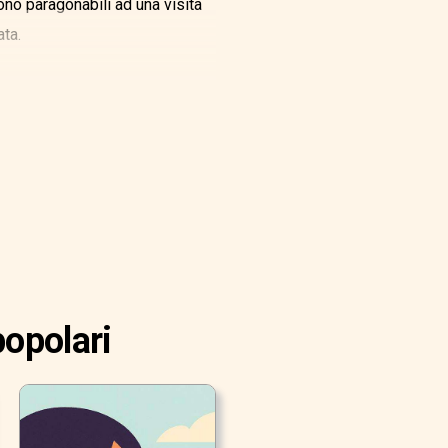
no paragonabili ad una visita
ata.
popolari