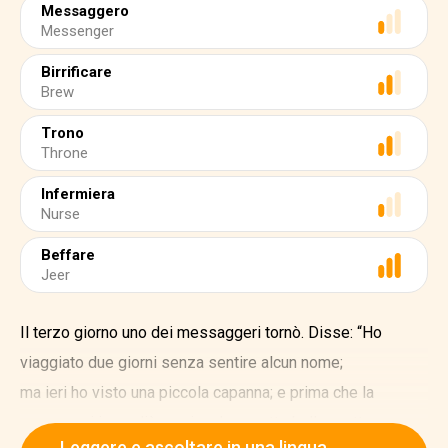
Messaggero
Messenger
Birrificare
Brew
Trono
Throne
Infermiera
Nurse
Beffare
Jeer
Il terzo giorno uno dei messaggeri tornò. Disse: “Ho
viaggiato due giorni senza sentire alcun nome;
ma ieri ho visto una piccola capanna; e prima che la
capanna si incendiò un piccolo nanetto ballava attorno a un
Leggere e ascoltare in una lingua