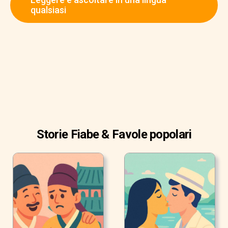
fuoco su una gamba. Cantava:
qualsiasi
Storie Fiabe & Favole popolari