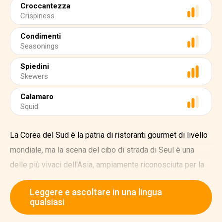
Croccantezza
Crispiness
Condimenti
Seasonings
Spiedini
Skewers
Calamaro
Squid
La Corea del Sud è la patria di ristoranti gourmet di livello
mondiale, ma la scena del cibo di strada di Seul è una
delle più vivaci dell'Asia, ampiamente riconosciuta per la
sua varietà e i suoi sapori sorprendenti!
Leggere e ascoltare in una lingua
Per le strade troverete innumerevoli venditori che offrono
qualsiasi
tutti i tipi di prelibatezze. Per gustare una varietà di piatti,