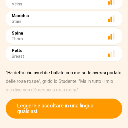
Veins
Macchia
Stain
Spina
Thorn
Petto
Breast
"Ha detto che avrebbe ballato con me se le avessi portato
delle rose rosse", gridò lo Studente. "Ma in tutto il mio
giardino non c'è nessuna rosa rossa".
Dal suo nido, l'usignolo lo sentì.
Leggere e ascoltare in una lingua
"Ecco un vero innamorato", disse l'Usignolo.
qualsiasi
"Il Principe darà un ballo domani sera", mormorò lo
Studente. "Se le porto una rosa rossa, ballerà con me".