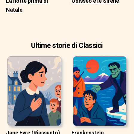
La notte prima di
Odisseo e le Sirene
Natale
Ultime storie di Classici
Jane Eyre (Riassunto)
Frankenstein