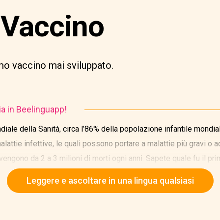
 Vaccino
imo vaccino mai sviluppato.
ia in Beelinguapp!
le della Sanità, circa l’86% della popolazione infantile mondial
ttie infettive, le quali possono portare a malattie più gravi o add
vengono da 2 a 3 milioni di morti ogni anni. Sapete quale fu il pr
Leggere e ascoltare in una lingua qualsiasi