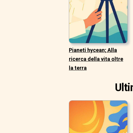
Pianeti hycean; Alla
ricerca della vita oltre
la terra
Ult