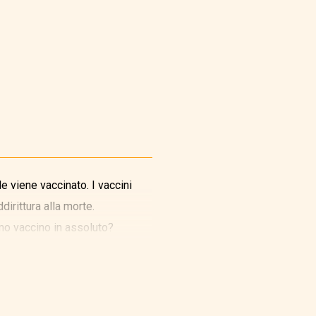
e viene vaccinato. I vaccini
irittura alla morte.
imo vaccino in assoluto?