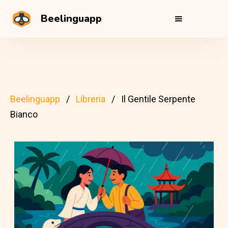
Beelinguapp
Beelinguapp
Libreria
Il Gentile Serpente
Bianco