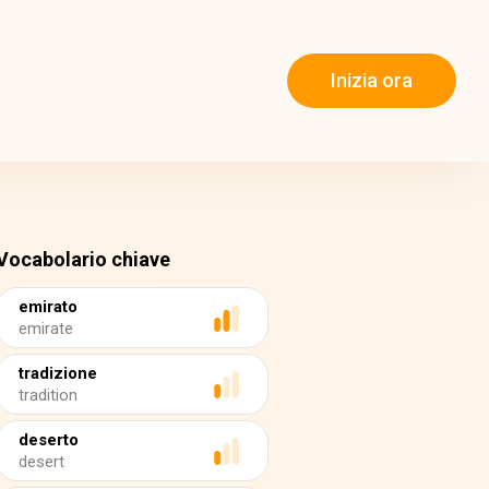
Inizia ora
Vocabolario chiave
emirato
emirate
tradizione
tradition
deserto
desert