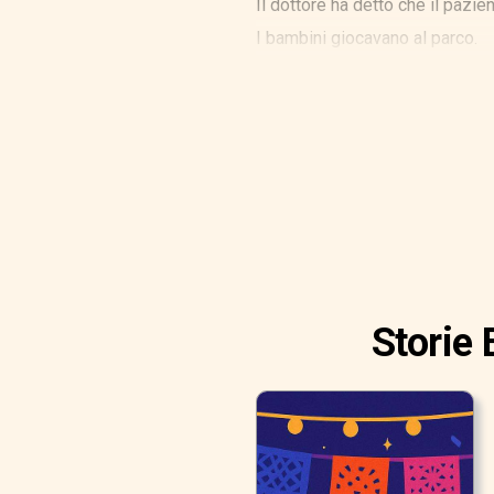
Il dottore ha detto che il pazie
I bambini giocavano al parco.
Abbiamo comprato i biglietti ae
Joshua lava i piatti.
Storie 