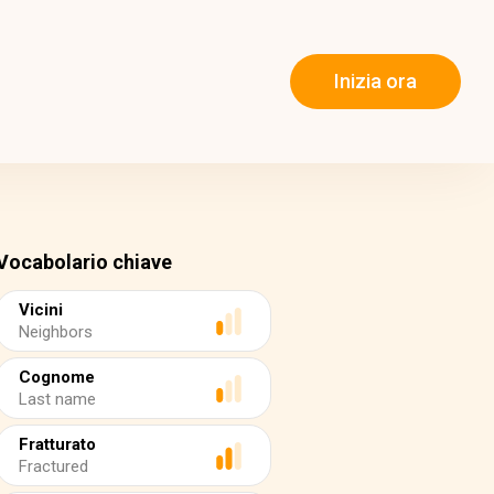
Inizia ora
Vocabolario chiave
Vicini
Neighbors
Cognome
Last name
Fratturato
Fractured