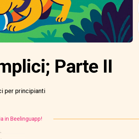
mplici; Parte II
i per principianti
ia in Beelinguapp!
.