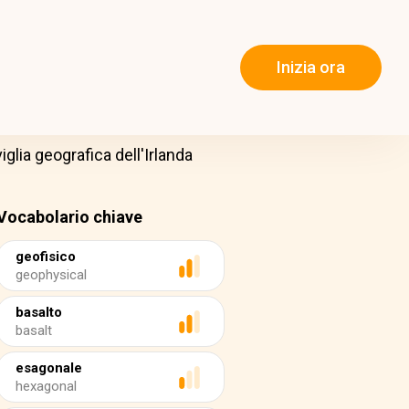
Inizia ora
glia geografica dell'Irlanda
Vocabolario chiave
geofisico
geophysical
basalto
basalt
esagonale
hexagonal