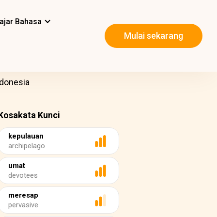
ajar Bahasa
Mulai sekarang
ndonesia
Kosakata Kunci
kepulauan
archipelago
umat
devotees
meresap
pervasive