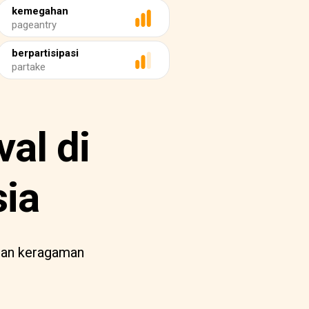
kemegahan
pageantry
berpartisipasi
partake
val di
sia
 dan keragaman