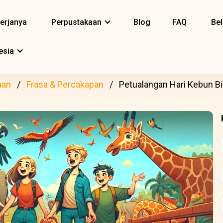
erjanya
Perpustakaan
Blog
FAQ
Bel
esia
aan
Frasa & Percakapan
Petualangan Hari Kebun B