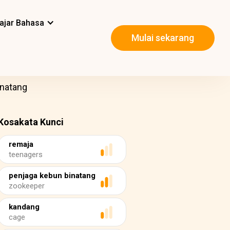
ajar Bahasa
Mulai sekarang
inatang
Kosakata Kunci
remaja
teenagers
penjaga kebun binatang
zookeeper
kandang
cage