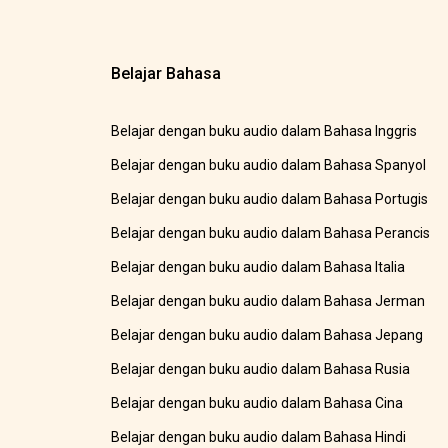
Belajar Bahasa
Belajar dengan buku audio dalam Bahasa Inggris
Belajar dengan buku audio dalam Bahasa Spanyol
Belajar dengan buku audio dalam Bahasa Portugis
Belajar dengan buku audio dalam Bahasa Perancis
Belajar dengan buku audio dalam Bahasa Italia
Belajar dengan buku audio dalam Bahasa Jerman
Belajar dengan buku audio dalam Bahasa Jepang
Belajar dengan buku audio dalam Bahasa Rusia
Belajar dengan buku audio dalam Bahasa Cina
Belajar dengan buku audio dalam Bahasa Hindi