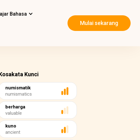
ajar Bahasa
Mulai sekarang
Kosakata Kunci
numismatik
numismatics
berharga
valuable
kuno
ancient