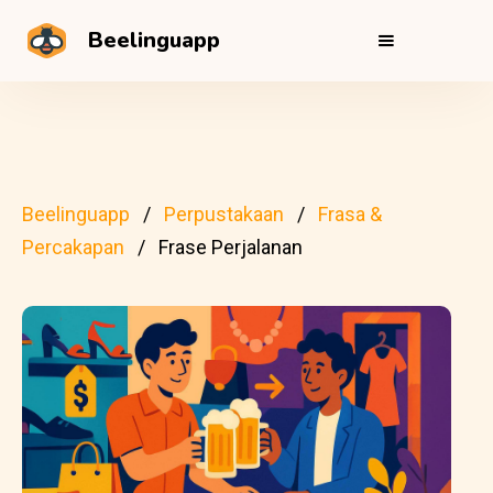
Beelinguapp
Beelinguapp
Perpustakaan
Frasa &
Percakapan
Frase Perjalanan