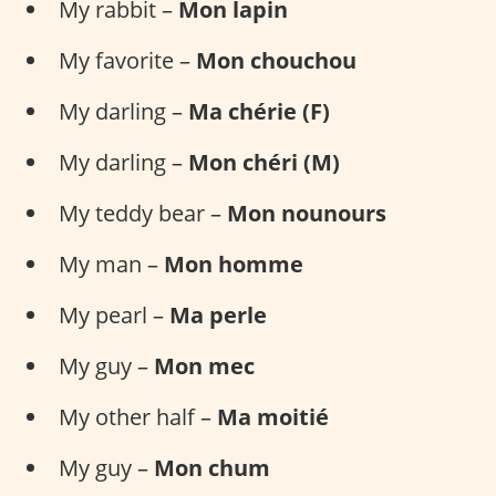
My rabbit –
Mon lapin
My favorite –
Mon chouchou
My darling –
Ma chérie (F)
My darling –
Mon chéri (M)
My teddy bear –
Mon nounours
My man –
Mon homme
My pearl –
Ma perle
My guy –
Mon mec
My other half –
Ma moitié
My guy –
Mon chum