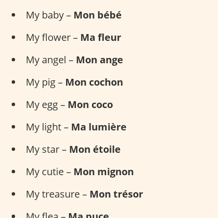
My baby –
Mon bébé
My flower –
Ma fleur
My angel –
Mon ange
My pig –
Mon cochon
My egg –
Mon coco
My light –
Ma lumière
My star –
Mon étoile
My cutie –
Mon mignon
My treasure –
Mon trésor
My flea –
Ma puce