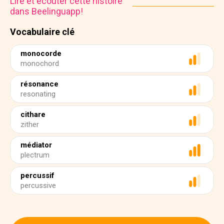
Lire et écouter cette histoire
dans Beelinguapp!
Vocabulaire clé
monocorde
monochord
résonance
resonating
cithare
zither
médiator
plectrum
percussif
percussive