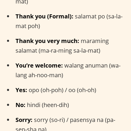
mat)
Thank you (Formal):
salamat po (sa-la-
mat poh)
Thank you very much:
maraming
salamat (ma-ra-ming sa-la-mat)
You’re welcome:
walang anuman (wa-
lang ah-noo-man)
Yes:
opo (oh-poh) / oo (oh-oh)
No:
hindi (heen-dih)
Sorry:
sorry (so-ri) / pasensya na (pa-
sen-sha na)