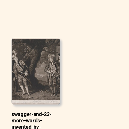
swagger-and-23-
more-words-
invented-by-