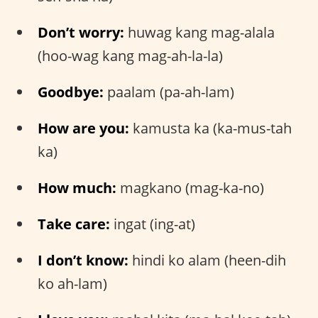
Don’t worry:
huwag kang mag-alala
(hoo-wag kang mag-ah-la-la)
Goodbye:
paalam (pa-ah-lam)
How are you:
kamusta ka (ka-mus-tah
ka)
How much:
magkano (mag-ka-no)
Take care:
ingat (ing-at)
I don’t know:
hindi ko alam (heen-dih
ko ah-lam)