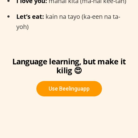
I love you:
mahal kita (ma-hal kee-tah)
Let’s eat:
kain na tayo (ka-een na ta-
yoh)
Language learning, but make it
kilig 😍
Use Beelinguapp