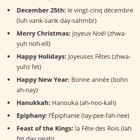
December 25th:
le vingt-cinq décembre
(luh vank-sank day-sahmbr)
Merry Christmas:
Joyeux Noël (zhwa-
yuh noh-ell)
Happy Holidays:
Joyeuses Fêtes (zhwa-
yuhz fet)
Happy New Year:
Bonne année (bohn
ah-nay)
Hanukkah:
Hanouka (ah-noo-kah)
Epiphany:
l’Épiphanie (lay-pee-fah-nee)
Feast of the Kings:
la Fête des Rois (lah
fet day rwah)