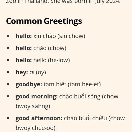
Zoo in Thailand. She was born in July 2024.
Common Greetings
hello:
xin chào (sin chow)
hello:
chào (chow)
hello:
hello (he-low)
hey:
ơi (oy)
goodbye:
tạm biệt (tam bee-et)
good morning:
chào buổi sáng (chow
bwoy sahng)
good afternoon:
chào buổi chiều (chow
bwoy chee-oo)