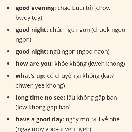
good evening:
chào buổi tối (chow
bwoy toy)
good night:
chúc ngủ ngon (chook ngoo
ngon)
good night:
ngủ ngon (ngoo ngon)
how are you:
khỏe không (kweh khong)
what’s up:
có chuyện gì không (kaw
chwen yee khong)
long time no see:
lâu không gặp bạn
(low khong gap ban)
have a good day:
ngày mới vui vẻ nhé
(ngay moy voo-ee veh nyeh)