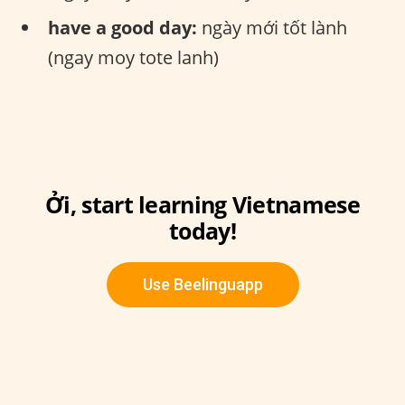
have a good day:
ngày mới tốt lành
(ngay moy tote lanh)
Ởi, start learning Vietnamese
today!
Use Beelinguapp