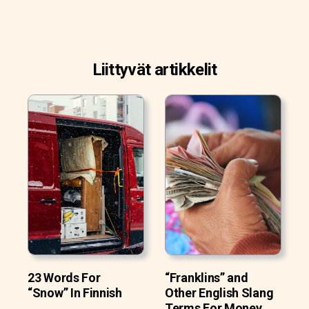
Liittyvät artikkelit
23 Words For
“Franklins” and
“Snow” In Finnish
Other English Slang
Terms For Money