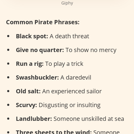
Giphy
Common Pirate Phrases:
Black spot:
A death threat
Give no quarter:
To show no mercy
Run a rig:
To play a trick
Swashbuckler:
A daredevil
Old salt:
An experienced sailor
Scurvy:
Disgusting or insulting
Landlubber:
Someone unskilled at sea
Three sheets to the wind:
Someone