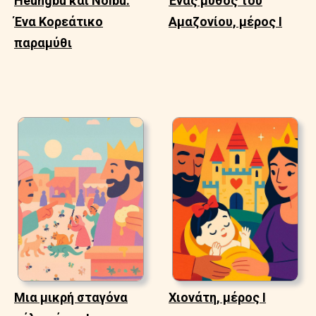
Heungbu και Nolbu:
Ένας μύθος του
Ένα Κορεάτικο
Αμαζονίου, μέρος Ι
παραμύθι
Μια μικρή σταγόνα
Χιονάτη, μέρος Ι