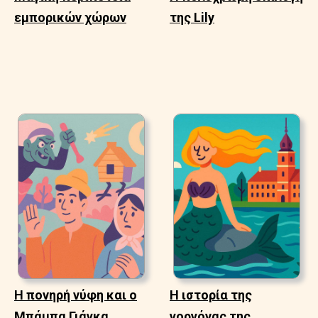
εμπορικών χώρων
της Lily
Η πονηρή νύφη και ο
Η ιστορία της
Μπάμπα Γιάγκα
γοργόνας της