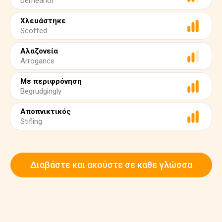
Demeanor
Χλευάστηκε
Scoffed
Αλαζονεία
Arrogance
Με περιφρόνηση
Begrudgingly
Αποπνικτικός
Stifling
Διαβάστε και ακούστε σε κάθε γλώσσα