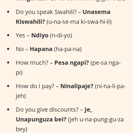
Do you speak Swahili? –
Unasema
Kiswahili?
(u-na-se-ma ki-swa-hi-li)
Yes –
Ndiyo
(n-di-yo)
No –
Hapana
(ha-pa-na)
How much? –
Pesa ngapi?
(pe-sa nga-
pi)
How do I pay? –
Ninalipaje?
(ni-na-li-pa-
jeh)
Do you give discounts? –
Je,
Unapunguza bei?
(jeh u-na-pung-gu-za
bey)