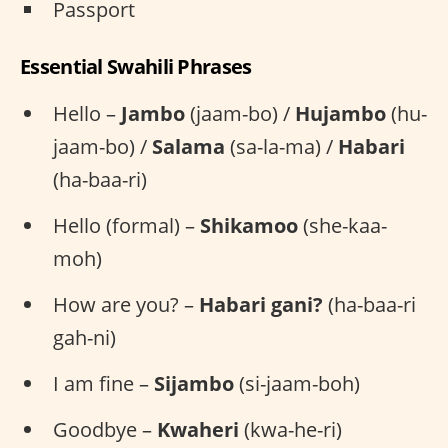
Passport
Essential Swahili Phrases
Hello –
Jambo
(jaam-bo) /
Hujambo
(hu-
jaam-bo) /
Salama
(sa-la-ma) /
Habari
(ha-baa-ri)
Hello (formal) –
Shikamoo
(she-kaa-
moh)
How are you? –
Habari gani?
(ha-baa-ri
gah-ni)
I am fine –
Sijambo
(si-jaam-boh)
Goodbye –
Kwaheri
(kwa-he-ri)