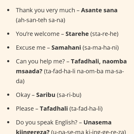
Thank you very much –
Asante sana
(ah-san-teh sa-na)
You’re welcome –
Starehe
(sta-re-he)
Excuse me –
Samahani
(sa-ma-ha-ni)
Can you help me? –
Tafadhali, naomba
msaada?
(ta-fad-ha-li na-om-ba ma-sa-
da)
Okay –
Saribu
(sa-ri-bu)
Please –
Tafadhali
(ta-fad-ha-li)
Do you speak English? –
Unasema
kiingereza?
(u-na-se-ma ki-ing-ge-re-za)