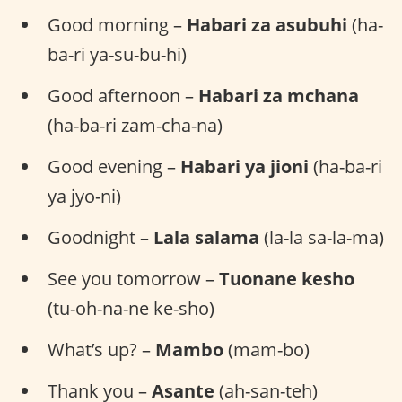
Good morning –
Habari za asubuhi
(ha-
ba-ri ya-su-bu-hi)
Good afternoon –
Habari za mchana
(ha-ba-ri zam-cha-na)
Good evening –
Habari ya jioni
(ha-ba-ri
ya jyo-ni)
Goodnight –
Lala salama
(la-la sa-la-ma)
See you tomorrow –
Tuonane kesho
(tu-oh-na-ne ke-sho)
What’s up? –
Mambo
(mam-bo)
Thank you –
Asante
(ah-san-teh)