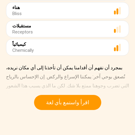
هناء
Bliss
مستقبلات
Receptors
كيميائياً
Chemically
بمجرد أن نفهم أن أقدامنا يمكن أن تأخذنا إلى أي مكان نريده،
نُصعق بوحي آخر: يمكننا الإسراع والركض. إن الإحساس بالرياح
التي تضرب وجوهنا ممتع بلا شك. لكن ما الذي يسبب هذا الشعور
البهيج الذي يشعر به عدّائي المسافات؟
اقرأ واستمع بأي لغة