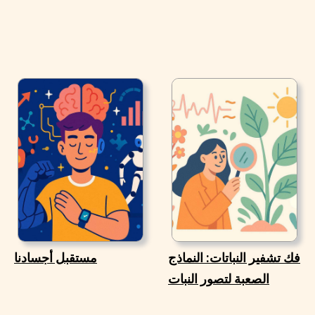
فك تشفير النباتات: النماذج
مستقبل أجسادنا
الصعبة لتصور النبات