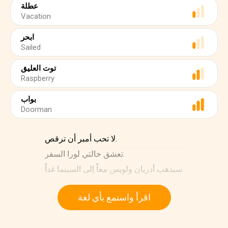
عطلة
Vacation
ابحر
Sailed
توت العليق
Raspberry
بواب
Doorman
لا تحب أمبر أن ترقص.
تعشق خالتي لورا السفر.
سيذهب أدريان ولويس معاً إلى السينما غداً.
إن ابنة أخي جميلة للغاية.
اقرأ واستمع بأي لغة
داني وجوان أصدقاء منذ الصغر.