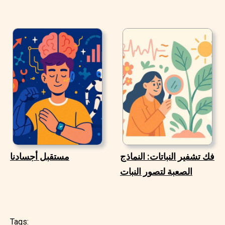
فك تشفير النباتات: النماذج
مستقبل أجسادنا
الصعبة لتصور النبات
Tags: