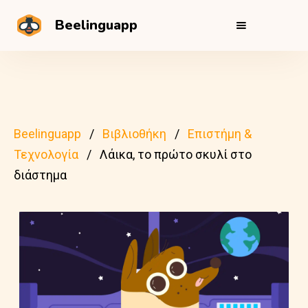
Beelinguapp
Beelinguapp
Βιβλιοθήκη
Επιστήμη &
Τεχνολογία
Λάικα, το πρώτο σκυλί στο
διάστημα