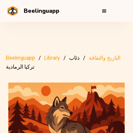
Beelinguapp
التاريخ والثقافة
ذئاب
Library
Beelinguapp
تركيا الرمادية