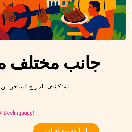
جانب مختلف من
استكشف المزيج الساحر بين التقليد والحداثة في جاكرتا.
اقرأ واستمع إلى هذه القصة في Beelinguapp!
اقرأ واستمع بأي لغة