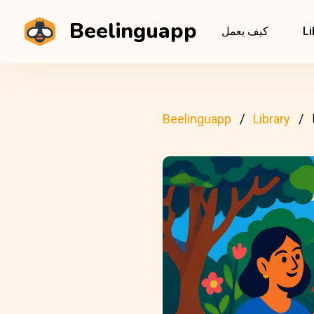
Beelinguapp
Li
كيف يعمل
Beelinguapp
Library